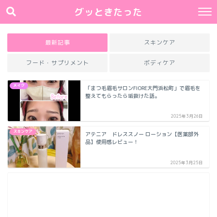
グッときたった
最新記事
スキンケア
フード・サプリメント
ボディケア
メイク
「まつ毛眉毛サロンFIORE大門浜松町」で眉毛を
整えてもらったら垢抜けた話。
2025年3月26日
スキンケア
アテニア ドレススノー ローション【医薬部外
品】使用感レビュー！
2025年3月25日