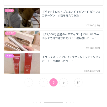
ペット
【ペット】ロットプレミアドッグフード ビーフ＆
コラーゲン 小粒を与えてみた！
2025年3月3日
ヘアケア
【22,000円 話題のヘアアイロン】KINUJO コー
ドレスで持ち運びにも○！！使用感レビュー！
2025年3月1日
メイク
「グレイズ ティントリップセラム（シナモンシュ
ガー）」使用感レビュー！
2025年2月26日
...
...
1
4
5
6
81