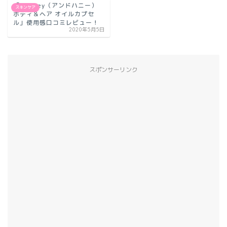
「&honey（アンドハニー）
スキンケア
ボディ＆ヘア オイルカプセ
ル」使用感口コミレビュー！
2020年5月5日
スポンサーリンク