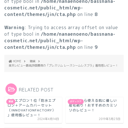
of type bool in
/home/nanaenoeno/bassnana-
cosmetic.net/public_html/wp-
content/themes/jin/cta.php
on line
8
Warning
: Trying to access array offset on value
of type bool in
/home/nanaenoeno/bassnana-
cosmetic.net/public_html/wp-
content/themes/jin/cta.php
on line
9
HOME
雑貨
楽天レビュー最高評価獲得の「プレスリム レースシームレスブラ」着用感レビュー！
RELATED POST
作業エプロン１位「防水エプ
小学生から使える肌に優しい
雑貨
ボディケア
ロン＋アームカバーセット
産毛剃り！おすすめのカミソ
（INNOVATIONFACTORY）
リのレビュー！
」使用感レビュー！
2024年4月14日
2019年3月23日