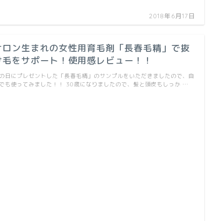
2018年6月17日
サロン生まれの女性用育毛剤「長春毛精」で抜
け毛をサポート！使用感レビュー！！
の日にプレゼントした「長春毛精」のサンプルをいただきましたので、自
でも使ってみました！！ 30歳になりましたので、髪と頭皮もしっか …