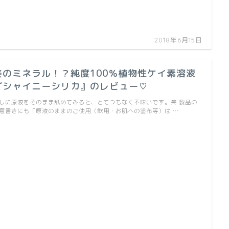
2018年6月15日
美のミネラル！？純度100％植物性ケイ素溶液
『シャイニーシリカ』のレビュー♡
しに原液をそのまま舐めてみると、とてつもなく不味いです。笑 製品の
意書きにも「原液のままのご使用（飲用・お肌への塗布等）は …