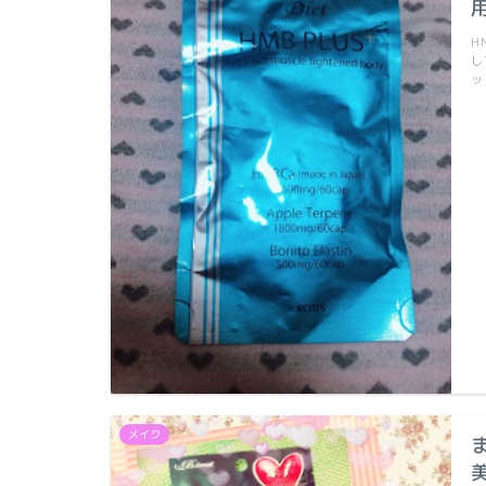
H
し
ッ
メイク