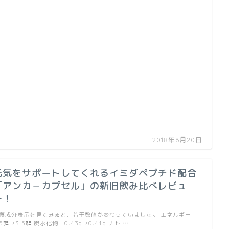
…
2018年6月20日
元気をサポートしてくれるイミダペプチド配合
「アンカ－カプセル」の新旧飲み比べレビュ
ー！
養成分表示を見てみると、若干数値が変わっていました。 エネルギー：
.6㌍→3.5㌍ 炭水化物：0.43g→0.41g ナト …