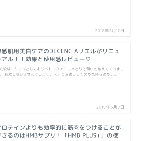
2018年6月12日
敏感肌用美白ケアのDECENCIAサエルがリニュ
ーアル！！効果と使用感レビュー♡
粧液は、サラッとしておりベトつかずにしっとりと潤いを与えてくれまし
。 刺激も感じませんでしたし、スッと浸透してくのが気持ちよかった …
2018年6月9日
プロテインよりも効率的に筋肉をつけることが
できるのはHMBサプリ！「HMB PLUS+」の使