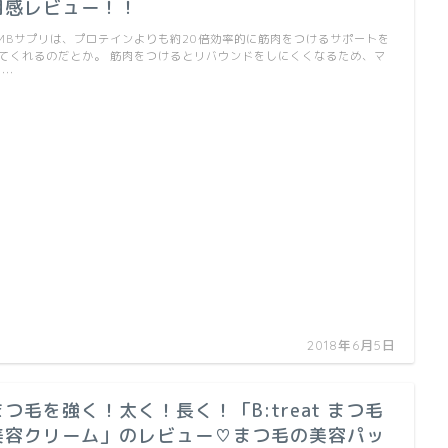
用感レビュー！！
MBサプリは、プロテインよりも約20倍効率的に筋肉をつけるサポートを
てくれるのだとか。 筋肉をつけるとリバウンドをしにくくなるため、マ
 …
2018年6月5日
まつ毛を強く！太く！長く！「B:treat まつ毛
美容クリーム」のレビュー♡まつ毛の美容パッ