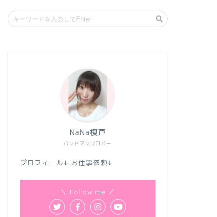
NaNa榎戸
バンドマンブロガー
プロフィール↓ お仕事依頼↓
＼ Follow me ／