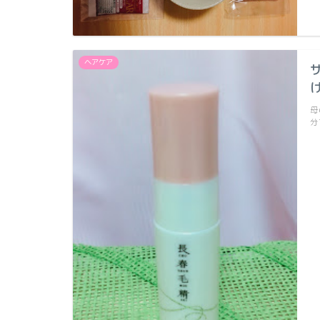
ヘアケア
母
分