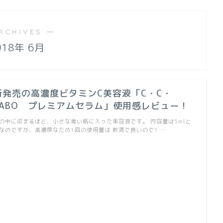
RCHIVES ―
018年 6月
新発売の高濃度ビタミンC美容液「C・C・
LABO プレミアムセラム」使用感レビュー！
の中に収まるほど、小さな青い瓶に入った美容液です。 内容量は5mlと
なめですが、高濃度なため1回の使用量は 数滴で良いので1 …