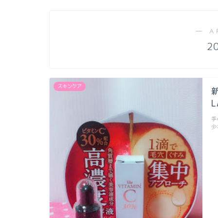
― A
2
スキンケア
手
少