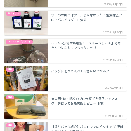
2025年9月26日
ボディケア
今日のお風呂はプールじゃなかった！塩素除去ア
ロマバスでリゾート気分
2025年9月20日
フード・サプリメント
たった5分で本格燻製！「スモークリッチ」でお
うちごはんをワンランクアップ
2025年9月20日
雑貨
バッグにそっと入れておきたいイヤホン
2025年9月2日
雑貨
楽天第1位！眠りのプロ考案「光電子アイマス
ク」を使ってみた感想レビュー【PR】
2025年9月1日
雑貨
【遠征バッグ紹介】バンドマンのパッキング!便利