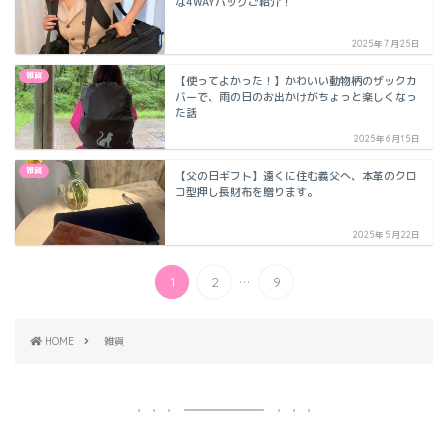
な4WAYバッグご紹介！
2025年7月25日
雑貨
【使ってよかった！】かわいい動物柄のザックカ
バーで、雨の日のお出かけがちょっと楽しくなっ
た話
2025年6月15日
雑貨
【父の日ギフト】遠くに住む義父へ、本革のクロ
コ型押し長財布を贈ります。
2025年5月22日
...
1
2
9
HOME
雑貨