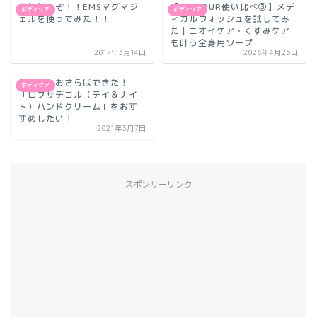
腹筋割るぞ！！EMSマグマジ
【PIAJOUR使い比べ③】メデ
ボディケア
ボディケア
ェルを使ってみた！！
ィカルウォッシュを試してみ
た｜ニオイケア・くすみケア
も叶う全身用ソープ
2017年3月14日
2026年4月25日
手荒れとおさらばできた！
ボディケア
「ロブサデコル（デイ＆ナイ
ト）ハンドクリーム」をおす
すめしたい！
2021年3月7日
スポンサーリンク